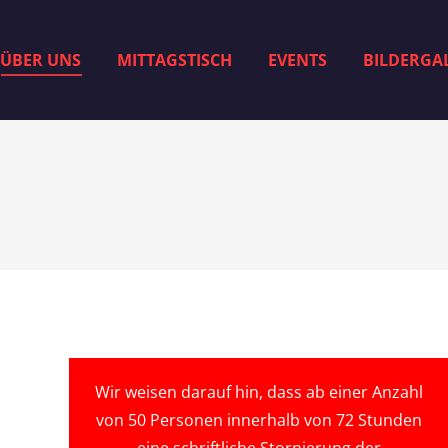
ÜBER UNS
MITTAGSTISCH
EVENTS
BILDERGAL
Wir weisen darauf hin, dass ab einer Anzahl
von 50 Personen innerhalb von 72 Stunden
eine schriftliche Stornierung der