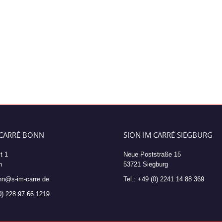
 CARRÉ BONN
SION IM CARRÉ SIEGBURG
t 1
Neue Poststraße 15
n
53721 Siegburg
nn@s-im-carre.de
Tel.: +49 (0) 2241 14 88 369
(0) 228 97 66 1219