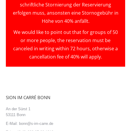
schriftliche Stornierung der Reservierung
erfolgen muss, ansonsten eine Stornogebühr in
Höhe von 40% anfällt.
We would like to point out that for groups of 50
or more people, the reservation must be
canceled in writing within 72 hours, otherwise a
cancellation fee of 40% will apply.
SION IM CARRÉ BONN
An der Sürst 1
53111 Bonn
E-Mail: bonn@s-im-carre.de